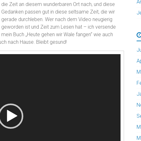
A
die Zeit an diesem wunderbaren Ort nach, und diese
Gedanken passen gut in diese seltsame Zeit, die wir
J
gerade durchleben. Wer nach dem Video neugierig
geworden ist und Zeit zum Lesen hat – ich versende
mein Buch „Heute gehen wir Wale fangen“ wie auch
uch nach Hause. Bleibt gesund!
J
A
M
F
J
N
S
M
M