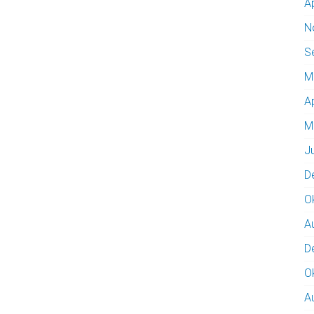
A
N
S
M
A
M
J
D
O
A
D
O
A