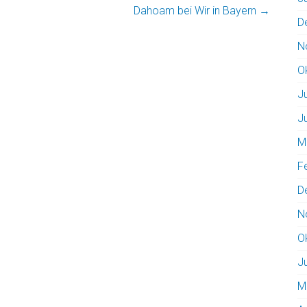
Dahoam bei Wir in Bayern
→
D
N
O
J
J
M
F
D
N
O
J
M