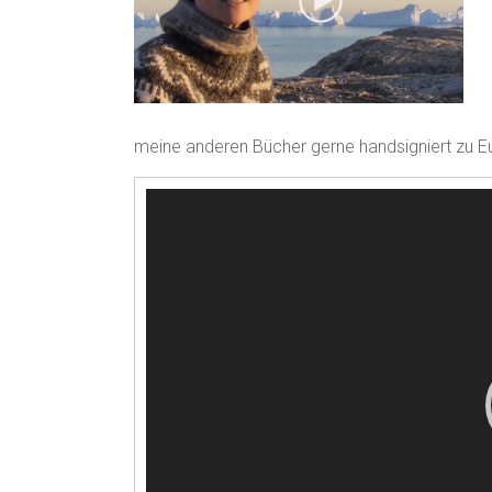
meine anderen Bücher gerne handsigniert zu E
Video-
Player