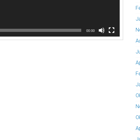
F
J
N
00:00
A
J
A
F
J
O
N
O
A
J