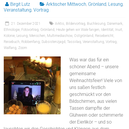
Birgit Lutz
Arktischer Mittwoch
,
Grönland
,
Lesung
,
Veranstaltung
,
Vortrag
21. Dezember 2021
Arktis
,
Bildervortrag
,
Buchlesung
,
Dänemark
,
Ethnologie
,
Fotovortrag
,
Grönland
,
Heute gehen wir Wale fangen
,
Identität
,
Inuit
,
Kolonie
,
Lesung
,
Menschen
,
Multimediashow
,
Ostgrönland
,
Reisebericht
,
Reisebuch
,
Robbenfang
,
Subsistenzjagd
,
Tassiilaq
,
Veranstaltung
,
Vortrag
,
Walfang
,
Zoom
Was war das für ein
schöner Abend – unsere
gemeinsame
Weihnachtsfeier! Viele von
uns saßen festlich
geschmückt vor den
Bildschirmen, aus vielen
Tassen dampfte der
Glühwein oder schimmerte
der Eierlikör – und so
lauschten wir den Geschichten und Klängen aus dem