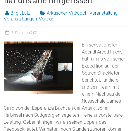
hat uns alle mitgerissen
Birgit Lutz
Arktischer Mittwoch
,
Veranstaltung
,
Veranstaltungen
,
Vortrag
2. Dezember 2021
Ein sensationeller
Abend! Arved Fuchs
hat für uns von seiner
Expedition auf den
Spuren Shackleton
berichtet, für die er
und sein Team mit
einem Nachbau der
Nussschale James
Caird von der Esperanza Bucht an der Antarktischen
Halbinsel nach Südgeorgien segelten – eine unvorstellbare
Leistung. Gebannt hingen wir an seinen Lippen, das
Feedback lautet: Wir hätten noch Stunden zuhören können.