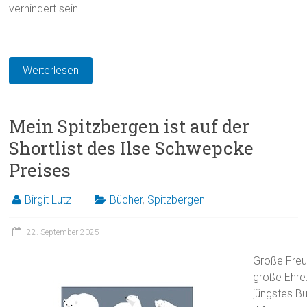
verhindert sein.
Weiterlesen
Mein Spitzbergen ist auf der
Shortlist des Ilse Schwepcke
Preises
Birgit Lutz
Bücher
,
Spitzbergen
22. September 2025
Große Freu
große Ehre
jüngstes B