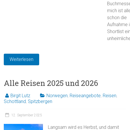
Buchmesse
mich ist all
schon die
Aufnahme i
Shortlist ei
unheimliche
Weiterlesen
Alle Reisen 2025 und 2026
Birgit Lutz
Norwegen
,
Reiseangebote
,
Reisen
,
Schottland
,
Spitzbergen
12. September 2025
Langsam wird es Herbst, und damit