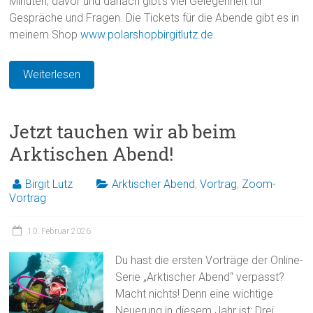
Minuten, davor und danach gibt’s viel Gelegenheit für
Gespräche und Fragen. Die Tickets für die Abende gibt es in
meinem Shop
www.polarshopbirgitlutz.de
.
Weiterlesen
Jetzt tauchen wir ab beim
Arktischen Abend!
Birgit Lutz
Arktischer Abend
,
Vortrag
,
Zoom-
Vortrag
10. Februar 2026
Du hast die ersten Vorträge der Online-
Serie „Arktischer Abend“ verpasst?
Macht nichts! Denn eine wichtige
Neuerung in diesem Jahr ist: Drei