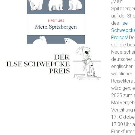
„Mein
Spitzbergen
auf der Shor
des
Ilse
Schwepck
Preises!
Der
soll die be
Neuersche
deutscher 
englischer
weiblicher
Reiseliterat
würdigen; e
2025 zum 
Mal vergeb
Verleihung 
17. Oktobe
17:30 Uhr a
Frankfurter