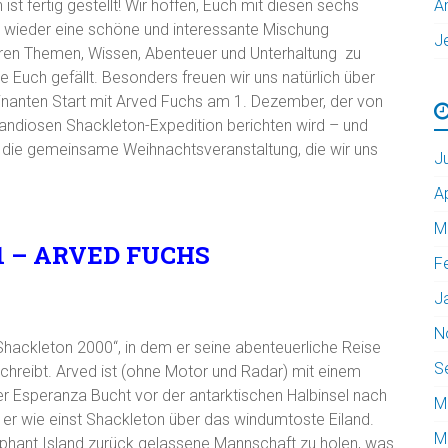
ist fertig gestellt! Wir hoffen, Euch mit diesen sechs
A
wieder eine schöne und interessante Mischung
J
ren Themen, Wissen, Abenteuer und Unterhaltung zu
ie Euch gefällt. Besonders freuen wir uns natürlich über
inanten Start mit Arved Fuchs am 1. Dezember, der von
randiosen Shackleton-Expedition berichten wird – und
 die gemeinsame Weihnachtsveranstaltung, die wir uns
J
A
M
21 – ARVED FUCHS
F
J
N
„Shackleton 2000“, in dem er seine abenteuerliche Reise
S
hreibt. Arved ist (ohne Motor und Radar) mit einem
 Esperanza Bucht vor der antarktischen Halbinsel nach
M
er wie einst Shackleton über das windumtoste Eiland.
M
lephant Island zurück gelassene Mannschaft zu holen, was