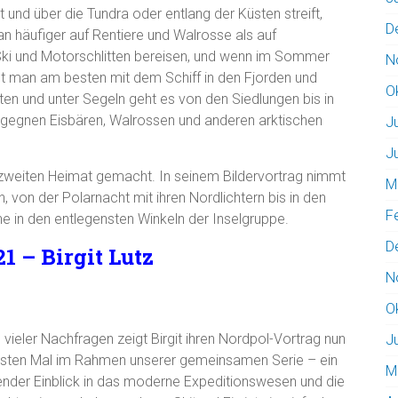
t und über die Tundra oder entlang der Küsten streift,
D
man häufiger auf Rentiere und Walrosse als auf
t Ski und Motorschlitten bereisen, und wenn im Sommer
N
ist man am besten mit dem Schiff in den Fjorden und
O
ten und unter Segeln geht es von den Siedlungen bis in
egegnen Eisbären, Walrossen und anderen arktischen
J
J
ur zweiten Heimat gemacht. In seinem Bildervortrag nimmt
M
n, von der Polarnacht mit ihren Nordlichtern bis in den
F
 in den entlegensten Winkeln der Inselgruppe.
D
1 – Birgit Lutz
N
O
vieler Nachfragen zeigt Birgit ihren Nordpol-Vortrag nun
J
sten Mal im Rahmen unserer gemeinsamen Serie – ein
M
nder Einblick in das moderne Expeditionswesen und die