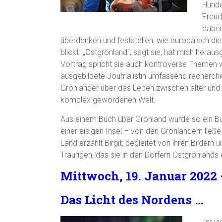
Hunde
Freud
dabei
überdenken und feststellen, wie europäisch die Br
blickt. „Ostgrönland“, sagt sie, hat mich herau
Vortrag spricht sie auch kontroverse Themen 
ausgebildete Journalistin umfassend recherchie
Grönländer über das Leben zwischen alter und n
komplex gewordenen Welt.
Aus einem Buch über Grönland wurde so ein Buc
einer eisigen Insel – von den Grönländern ließe 
Land erzählt Birgit, begleitet von ihren Bildern
Traurigen, das sie in den Dörfern Ostgrönlands 
Mittwoch, 19. Januar
2022 
Das Licht des Nordens …
… ist v