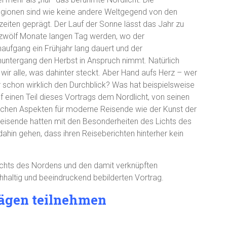
egionen sind wie keine andere Weltgegend von den
eiten geprägt. Der Lauf der Sonne lässt das Jahr zu
zwölf Monate langen Tag werden, wo der
aufgang ein Frühjahr lang dauert und der
untergang den Herbst in Anspruch nimmt. Natürlich
wir alle, was dahinter steckt. Aber Hand aufs Herz – wer
r schon wirklich den Durchblick? Was hat beispielsweise
f einen Teil dieses Vortrags dem Nordlicht, von seinen
tischen Aspekten für moderne Reisende wie der Kunst der
Reisende hatten mit den Besonderheiten des Lichts des
ahin gehen, dass ihren Reiseberichten hinterher kein
chts des Nordens und den damit verknüpften
hhaltig und beeindruckend bebilderten Vortrag.
rägen teilnehmen