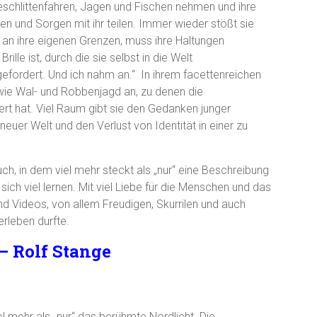
schlittenfahren, Jagen und Fischen nehmen und ihre
en und Sorgen mit ihr teilen. Immer wieder stößt sie
 an ihre eigenen Grenzen, muss ihre Haltungen
ille ist, durch die sie selbst in die Welt
sgefordert. Und ich nahm an.“ In ihrem facettenreichen
wie Wal- und Robbenjagd an, zu denen die
rt hat. Viel Raum gibt sie den Gedanken junger
euer Welt und den Verlust von Identität in einer zu
h, in dem viel mehr steckt als „nur“ eine Beschreibung
sich viel lernen. Mit viel Liebe für die Menschen und das
 und Videos, von allem Freudigen, Skurrilen und auch
erleben durfte.
– Rolf Stange
iel mehr als „nur“ das berühmte Nordlicht. Die