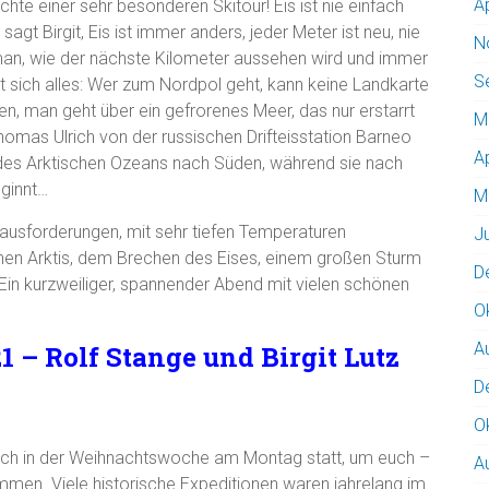
A
hte einer sehr besonderen Skitour! Eis ist nie einfach
, sagt Birgit, Eis ist immer anders, jeder Meter ist neu, nie
N
an, wie der nächste Kilometer aussehen wird und immer
S
 sich alles: Wer zum Nordpol geht, kann keine Landkarte
en, man geht über ein gefrorenes Meer, das nur erstarrt
M
 Thomas Ulrich von der russischen Drifteisstation Barneo
A
des Arktischen Ozeans nach Süden, während sie nach
eginnt…
M
erausforderungen, mit sehr tiefen Temperaturen
J
hen Arktis, dem Brechen des Eises, einem großen Sturm
D
in kurzweiliger, spannender Abend mit vielen schönen
O
A
1 – Rolf Stange und Birgit Lutz
D
O
och in der Weihnachtswoche am Montag statt, um euch –
A
immen. Viele historische Expeditionen waren jahrelang im