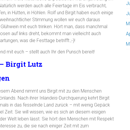
J
atürlich werden auch alle Feiertage im Eis verbracht,
n, in Hütten, in Höhlen. Rolf und Birgit haben euch einige
J
 weihnachtlicher Stimmung wollen wir euch daraus
M
n Glühwein mit euch trinken. Hört man, dass manchmal
osen auf links dreht, bekommt man vielleicht auch
A
rtungen, was die Festtage betrifft ;-)!
M
d mit euch – stellt auch Ihr den Punsch bereit!
– Birgit Lutz
gen
esem Abend nimmt uns Birgit mit zu den Menschen
önlands. Nach ihrer Inlandeis-Durchquerung kehrt Birgit
als in das fesselnde Land zurück – mit wenig Gepäck
el Zeit. Sie will wissen, wie es sich an diesem eisigen
der Welt leben lässt. Sie hört den Menschen mit Respekt
nteresse zu, die sie nach einiger Zeit mit zum