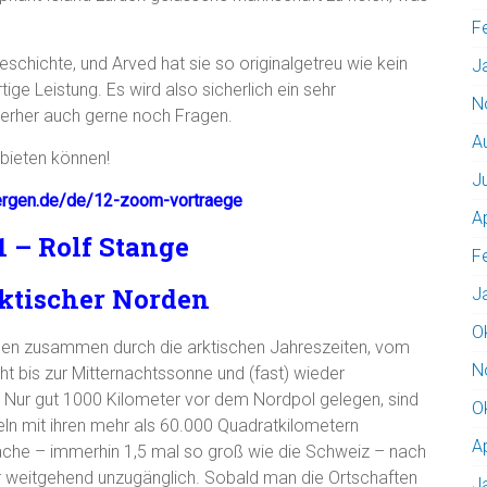
F
eschichte, und Arved hat sie so originalgetreu wie kein
J
ge Leistung. Es wird also sicherlich ein sehr
N
erher auch gerne noch Fragen.
A
 bieten können!
J
bergen.de/de/12-zoom-vortraege
A
 – Rolf Stange
F
ktischer Norden
J
O
isen zusammen durch die arktischen Jahreszeiten, vom
N
ht bis zur Mitternachtssonne und (fast) wieder
. Nur gut 1000 Kilometer vor dem Nordpol gelegen, sind
O
eln mit ihren mehr als 60.000 Quadratkilometern
A
äche – immerhin 1,5 mal so groß wie die Schweiz – nach
r weitgehend unzugänglich. Sobald man die Ortschaften
J