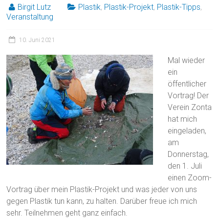
Birgit Lutz
Plastik
,
Plastik-Projekt
,
Plastik-Tipps
,
Veranstaltung
10. Juni 2021
Mal wieder
ein
öffentlicher
Vortrag! Der
Verein Zonta
hat mich
eingeladen,
am
Donnerstag,
den 1. Juli
einen Zoom-
Vortrag über mein Plastik-Projekt und was jeder von uns
gegen Plastik tun kann, zu halten. Darüber freue ich mich
sehr. Teilnehmen geht ganz einfach.