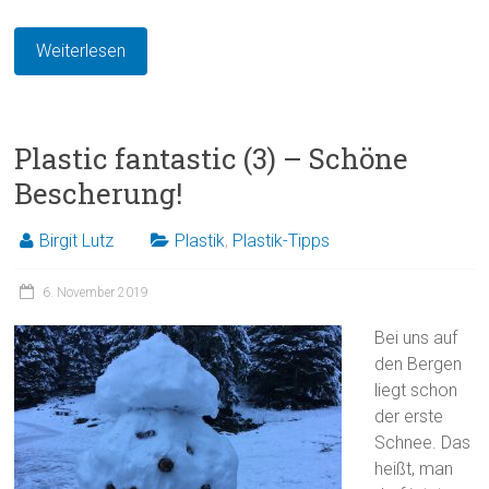
Weiterlesen
Plastic fantastic (3) – Schöne
Bescherung!
Birgit Lutz
Plastik
,
Plastik-Tipps
6. November 2019
Bei uns auf
den Bergen
liegt schon
der erste
Schnee. Das
heißt, man